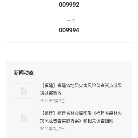
辑
009992
上
一
导
专
下一页
航
辑：
009994
下
一
专
辑：
新闻动态
【福建】福建省地质灾害风险普查试点成果
通过部验收
2021年7月7日
【福建】福建省林业局印发《福建省森林火
灾风险普查实施方案》和相关调查细则
2021年7月7日