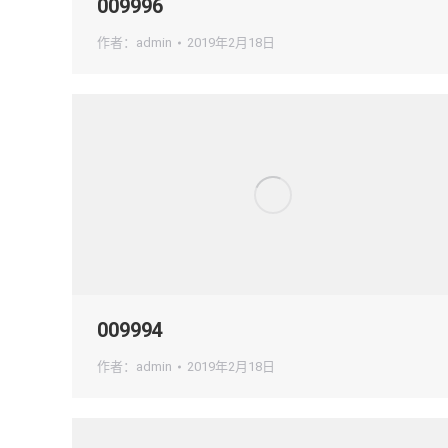
009996
作者：
admin
2019年2月18日
009994
作者：
admin
2019年2月18日