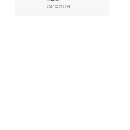
2021年7月7日