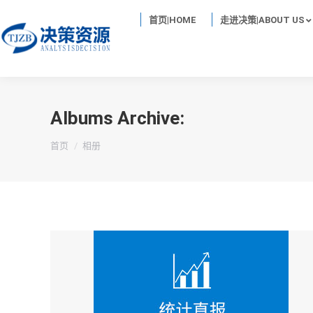
首页|HOME
走进决策|ABOUT US
Albums Archive:
你在这里：
首页
相册