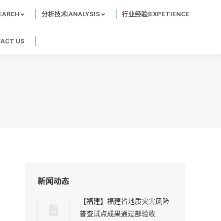
EARCH
分析技术|ANALYSIS
行业经验|EXPETIENCE
ACT US
新闻动态
【福建】福建省地质灾害风险
普查试点成果通过部验收