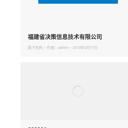
福建省决策信息技术有限公司
旗下机构
作者：
admin
2019年5月31日