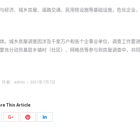
经济、城乡房屋、道路交通、民用核设施等基础设施，危化企业
。城乡房屋调查因涉及千家万户和各个企事业单位，调查工作要
要充分动员基层乡镇村（社区）、网格员等参与到房屋调查中，共
作者：
admin
2021年7月7日
re This Article
分
分
分
分
享
享
享
享
到
到
到
到