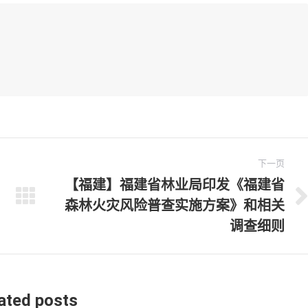
witter
Pinterest
Google+
linkedin
下一页
【福建】福建省林业局印发《福建省
森林火灾风险普查实施方案》和相关
下
一
调查细则
文
章：
ated posts