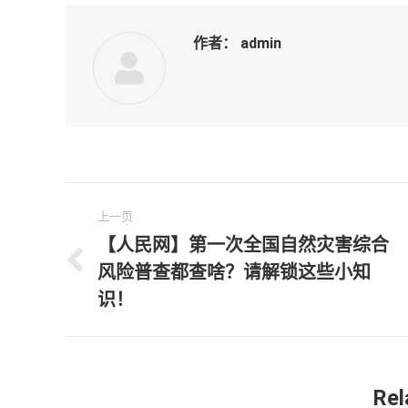
T
Facebook
作者：
admin
文
上一页
章
【人民网】第一次全国自然灾害综合
风险普查都查啥？请解锁这些小知
上
导
一
识！
航
文
章：
Rel